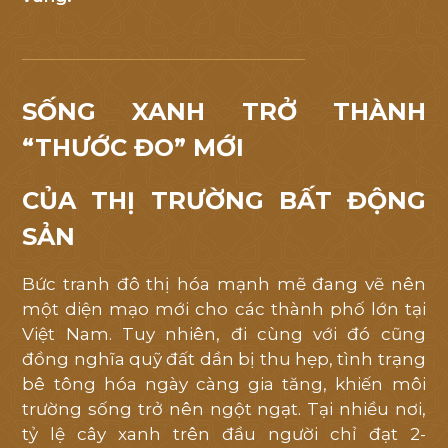
Mỹ
Việt
.
Quý
SỐNG XANH TRỞ THÀNH
khách
“THƯỚC ĐO” MỚI
hàng
vui
CỦA THỊ TRƯỜNG BẤT ĐỘNG
lòng
để
SẢN
lại
Bức tranh đô thị hóa mạnh mẽ đang vẽ nên
thông
một diện mạo mới cho các thành phố lớn tại
tin
Việt Nam. Tuy nhiên, đi cùng với đó cũng
liên
đồng nghĩa quỹ đất dần bị thu hẹp, tình trạng
hệ
bê tông hóa ngày càng gia tăng, khiến môi
để
trường sống trở nên ngột ngạt. Tại nhiều nơi,
chúng
tỷ lệ cây xanh trên đầu người chỉ đạt 2-