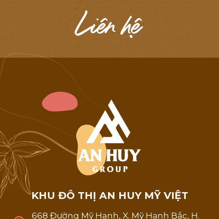
L
i
ê
n
h
ệ
K
H
U
Đ
Ô
T
H
Ị
A
N
H
U
Y
M
Ỹ
V
I
Ệ
T
668 Đường Mỹ Hạnh, X. Mỹ Hạnh Bắc, H.