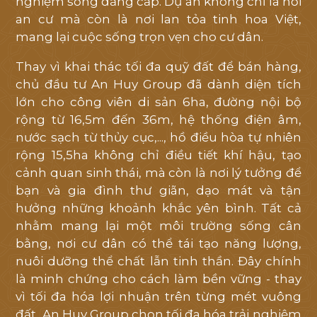
nghiệm sống đẳng cấp. Dự án không chỉ là nơi
an cư mà còn là nơi lan tỏa tinh hoa Việt,
mang lại cuộc sống trọn vẹn cho cư dân.
Thay vì khai thác tối đa quỹ đất để bán hàng,
chủ đầu tư An Huy Group đã dành diện tích
lớn cho công viên di sản 6ha, đường nội bộ
rộng từ 16,5m đến 36m, hệ thống điện âm,
nước sạch từ thủy cục,..., hồ điều hòa tự nhiên
rộng 15,5ha không chỉ điều tiết khí hậu, tạo
cảnh quan sinh thái, mà còn là nơi lý tưởng để
bạn và gia đình thư giãn, dạo mát và tận
hưởng những khoảnh khắc yên bình. Tất cả
nhằm mang lại một môi trường sống cân
bằng, nơi cư dân có thể tái tạo năng lượng,
nuôi dưỡng thể chất lẫn tinh thần. Đây chính
là minh chứng cho cách làm bền vững - thay
vì tối đa hóa lợi nhuận trên từng mét vuông
đất, An Huy Group chọn tối đa hóa trải nghiệm