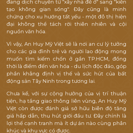
đang dịch chuyển từ "xây nhà để ở" sang "kiến
tạo không gian sống". Đây cũng là minh
chứng cho xu hướng tất yếu - một đô thị hiện
đại không thể tách rời thiên nhiên và cội
nguồn văn hóa.
Vì vậy, An Huy Mỹ Việt sẽ là nơi an cư lý tưởng
cho các gia đình trẻ và người lao động mong
muốn tìm kiếm chốn ở gần TP.HCM, đồng
thời là điểm đến văn hóa - du lịch độc đáo, góp
phần khẳng định vị thế và sức hút của bất
động sản Tây Ninh trong tương lai.
Chưa kể, với sự cộng hưởng của vị trí thuận
tiện, hạ tầng giao thông liên vùng, An Huy Mỹ
Việt còn được đánh giá sở hữu biên độ tăng
giá hấp dẫn, thu hút giới đầu tư. Đây chính là
lợi thế cạnh tranh mà ít dự án nào cùng phân
khúc và khu vực có được.