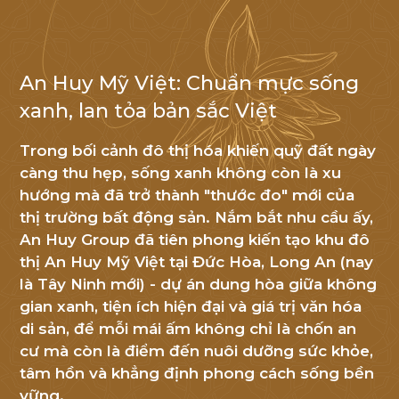
An Huy Mỹ Việt: Chuẩn mực sống
NHẬN TIN
xanh, lan tỏa bản sắc Việt
Cảm
Trong bối cảnh đô thị hóa khiến quỹ đất ngày
ơn
càng thu hẹp, sống xanh không còn là xu
Quý
hướng mà đã trở thành "thước đo" mới của
khách
thị trường bất động sản. Nắm bắt nhu cầu ấy,
An Huy Group đã tiên phong kiến tạo khu đô
hàng
thị An Huy Mỹ Việt tại Đức Hòa, Long An (nay
đã
là Tây Ninh mới) - dự án dung hòa giữa không
quan
gian xanh, tiện ích hiện đại và giá trị văn hóa
tâm
di sản, để mỗi mái ấm không chỉ là chốn an
đến
cư mà còn là điểm đến nuôi dưỡng sức khỏe,
An
tâm hồn và khẳng định phong cách sống bền
Huy
vững.