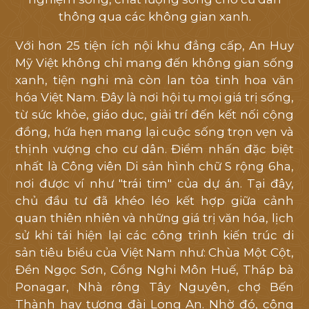
thông qua các không gian xanh.
Với hơn 25 tiện ích nội khu đẳng cấp, An Huy
Mỹ Việt không chỉ mang đến không gian sống
xanh, tiện nghi mà còn lan tỏa tinh hoa văn
hóa Việt Nam. Đây là nơi hội tụ mọi giá trị sống,
từ sức khỏe, giáo dục, giải trí đến kết nối cộng
đồng, hứa hẹn mang lại cuộc sống trọn vẹn và
thịnh vượng cho cư dân. Điểm nhấn đặc biệt
nhất là Công viên Di sản hình chữ S rộng 6ha,
nơi được ví như "trái tim" của dự án. Tại đây,
chủ đầu tư đã khéo léo kết hợp giữa cảnh
quan thiên nhiên và những giá trị văn hóa, lịch
sử khi tái hiện lại các công trình kiến trúc di
sản tiêu biểu của Việt Nam như: Chùa Một Cột,
Đền Ngọc Sơn, Cổng Nghi Môn Huế, Tháp bà
Ponagar, Nhà rông Tây Nguyên, chợ Bến
Thành hay tượng đài Long An. Nhờ đó, công