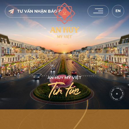
EN
TƯ VẤN NHẬN BÁO GIÁ
A
N
H
U
Y
M
Ỹ
V
I
Ệ
T
T
i
n
t
ứ
c