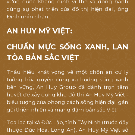
vững được khẳng định vị thế và đồng hành
cùng sự phát triển của đô thị hiện đại", ông
Đính nhìn nhận.
AN HUY MỸ VIỆT:
CHUẨN MỰC SỐNG XANH, LAN
TỎA BẢN SẮC VIỆT
Thấu hiểu khát vọng về một chốn an cư lý
tưởng hòa quyện cùng xu hướng sống xanh
bền vững, An Huy Group đã dành trọn tâm
huyết để xây dựng khu đô thị An Huy Mỹ Việt -
biểu tượng của phong cách sống hiện đại, gần
gũi thiên nhiên và mang đậm bản sắc Việt.
Tọa lạc tại xã Đức Lập, tỉnh Tây Ninh (trước đây
thuộc Đức Hòa, Long An), An Huy Mỹ Việt sở