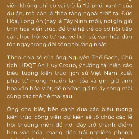
viên không chỉ có vai trò là "lá phổi xanh" của
dự án, mà còn là "bảo tàng ngoài trời" tại Đức
Hòa, Long An (nay là Tây Ninh mới), nơi gìn giữ
tinh hoa kiến trúc, để thế hệ trẻ có cơ hội tiếp
cận, học hỏi và tự hào về lịch sử, văn hóa dân
tộc ngay trong đời sống thường nhật.
Theo chia sẻ của ông Nguyễn Thế Bạch, Chủ
tịch HĐQT An Huy Group, ý tưởng tái hiện các
biểu tượng kiến trúc lịch sử Việt Nam xuất
phát từ mong muốn lan tỏa và gìn giữ tinh
hoa văn hóa Việt, để những giá trị ấy sống mãi
cùng các thế hệ mai sau.
Ông cho biết, bên cạnh đưa các biểu tượng
kiến trúc, công viên dự kiến sẽ tổ chức các lễ
hội thường niên để nơi đây trở thành điểm
hẹn văn hóa, mang đến trải nghiệm phong