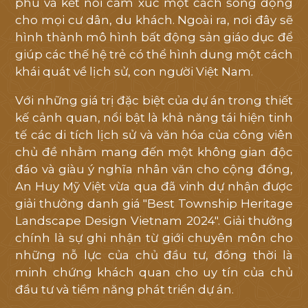
phú và kết nối cảm xúc một cách sống động
cho mọi cư dân, du khách. Ngoài ra, nơi đây sẽ
hình thành mô hình bất động sản giáo dục để
giúp các thế hệ trẻ có thể hình dung một cách
khái quát về lịch sử, con người Việt Nam.
Với những giá trị đặc biệt của dự án trong thiết
kế cảnh quan, nổi bật là khả năng tái hiện tinh
tế các di tích lịch sử và văn hóa của công viên
chủ đề nhằm mang đến một không gian độc
đáo và giàu ý nghĩa nhân văn cho cộng đồng,
An Huy Mỹ Việt vừa qua đã vinh dự nhận được
giải thưởng danh giá "Best Township Heritage
Landscape Design Vietnam 2024". Giải thưởng
chính là sự ghi nhận từ giới chuyên môn cho
những nỗ lực của chủ đầu tư, đồng thời là
minh chứng khách quan cho uy tín của chủ
đầu tư và tiềm năng phát triển dự án.