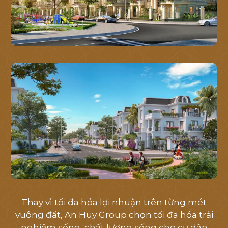
GIỚI THIỆU
VỊ TRÍ
TIỆN ÍCH
MẶT BẰNG
THƯ VIỆN
TIN TỨC
TIẾN ĐỘ
Thay vì tối đa hóa lợi nhuận trên từng mét
LIÊN HỆ
vuông đất, An Huy Group chọn tối đa hóa trải
nghiệm sống, chất lượng sống cho cư dân