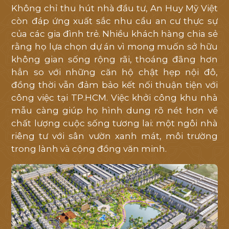
Không chỉ thu hút nhà đầu tư, An Huy Mỹ Việt
còn đáp ứng xuất sắc nhu cầu an cư thực sự
TIẾN ĐỘ
của các gia đình trẻ. Nhiều khách hàng chia sẻ
rằng họ lựa chọn dự án vì mong muốn sở hữu
LIÊN HỆ
không gian sống rộng rãi, thoáng đãng hơn
hẳn so với những căn hộ chật hẹp nội đô,
đồng thời vẫn đảm bảo kết nối thuận tiện với
công việc tại TP.HCM. Việc khởi công khu nhà
mẫu càng giúp họ hình dung rõ nét hơn về
chất lượng cuộc sống tương lai: một ngôi nhà
riêng tư với sân vườn xanh mát, môi trường
trong lành và cộng đồng văn minh.