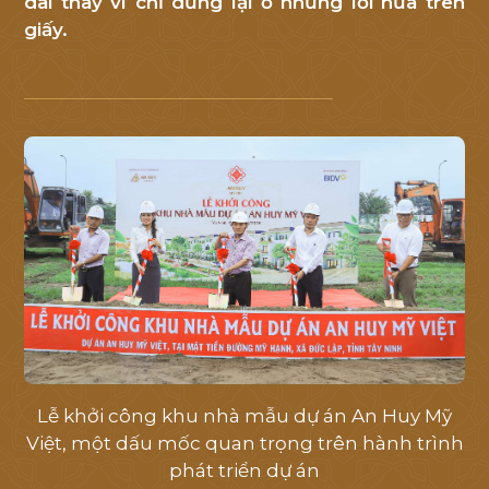
dài thay vì chỉ dừng lại ở những lời hứa trên
Mỹ
giấy.
Việt
.
Quý
khách
hàng
vui
lòng
để
lại
thông
tin
liên
hệ
Lễ khởi công khu nhà mẫu dự án An Huy Mỹ
để
Việt, một dấu mốc quan trọng trên hành trình
chúng
phát triển dự án