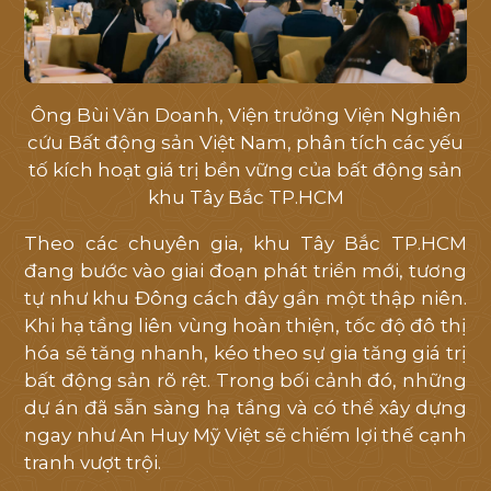
Ông Bùi Văn Doanh, Viện trưởng Viện Nghiên
TRANG CHỦ
cứu Bất động sản Việt Nam, phân tích các yếu
tố kích hoạt giá trị bền vững của bất động sản
GIỚI THIỆU
khu Tây Bắc TP.HCM
Theo các chuyên gia, khu Tây Bắc TP.HCM
VỊ TRÍ
đang bước vào giai đoạn phát triển mới, tương
tự như khu Đông cách đây gần một thập niên.
TIỆN ÍCH
Khi hạ tầng liên vùng hoàn thiện, tốc độ đô thị
hóa sẽ tăng nhanh, kéo theo sự gia tăng giá trị
MẶT BẰNG
bất động sản rõ rệt. Trong bối cảnh đó, những
dự án đã sẵn sàng hạ tầng và có thể xây dựng
THƯ VIỆN
ngay như An Huy Mỹ Việt sẽ chiếm lợi thế cạnh
tranh vượt trội.
TIN TỨC