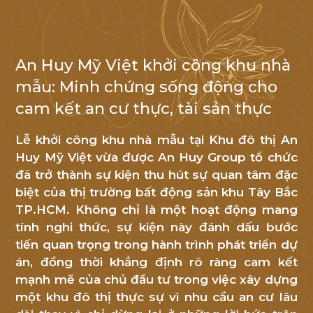
An Huy Mỹ Việt khởi công khu nhà
NHẬN TIN
mẫu: Minh chứng sống động cho
cam kết an cư thực, tài sản thực
Cảm
ơn
Lễ khởi công khu nhà mẫu tại Khu đô thị An
Quý
Huy Mỹ Việt vừa được An Huy Group tổ chức
khách
đã trở thành sự kiện thu hút sự quan tâm đặc
hàng
biệt của thị trường bất động sản khu Tây Bắc
đã
TP.HCM. Không chỉ là một hoạt động mang
tính nghi thức, sự kiện này đánh dấu bước
quan
tiến quan trọng trong hành trình phát triển dự
tâm
án, đồng thời khẳng định rõ ràng cam kết
đến
mạnh mẽ của chủ đầu tư trong việc xây dựng
An
một khu đô thị thực sự vì nhu cầu an cư lâu
Huy