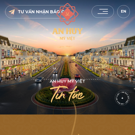
EN
TƯ VẤN NHẬN BÁO GIÁ
A
N
H
U
Y
M
Ỹ
V
I
Ệ
T
T
i
n
t
ứ
c