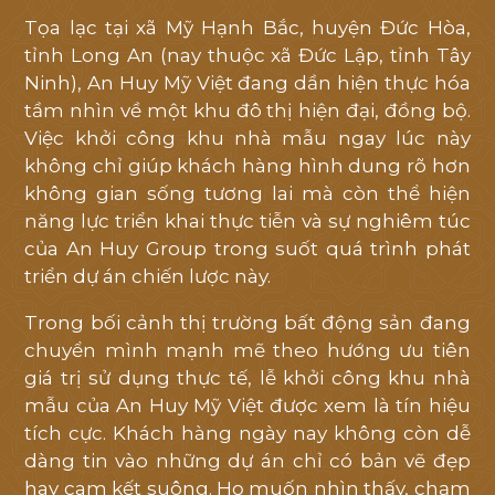
tôi
Tọa lạc tại xã Mỹ Hạnh Bắc, huyện Đức Hòa,
hỗ
tỉnh Long An (nay thuộc xã Đức Lập, tỉnh Tây
trợ
Ninh), An Huy Mỹ Việt đang dần hiện thực hóa
tốt
tầm nhìn về một khu đô thị hiện đại, đồng bộ.
nhất
Việc khởi công khu nhà mẫu ngay lúc này
không chỉ giúp khách hàng hình dung rõ hơn
không gian sống tương lai mà còn thể hiện
năng lực triển khai thực tiễn và sự nghiêm túc
của An Huy Group trong suốt quá trình phát
triển dự án chiến lược này.
Trong bối cảnh thị trường bất động sản đang
chuyển mình mạnh mẽ theo hướng ưu tiên
giá trị sử dụng thực tế, lễ khởi công khu nhà
mẫu của An Huy Mỹ Việt được xem là tín hiệu
tích cực. Khách hàng ngày nay không còn dễ
dàng tin vào những dự án chỉ có bản vẽ đẹp
hay cam kết suông. Họ muốn nhìn thấy, chạm