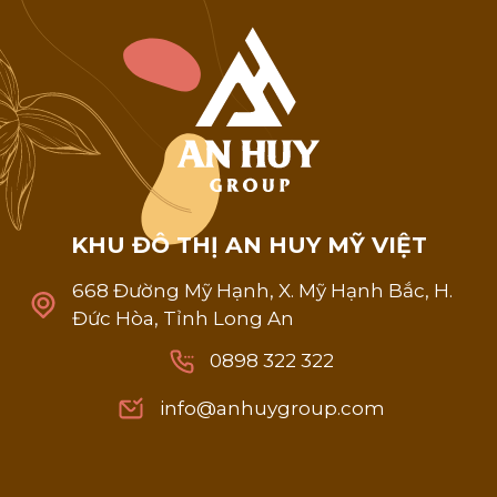
K
H
U
Đ
Ô
T
H
Ị
A
N
H
U
Y
M
Ỹ
V
I
Ệ
T
668 Đường Mỹ Hạnh, X. Mỹ Hạnh Bắc, H.
Đức Hòa, Tỉnh Long An
0898 322 322
0898 322 322
info@anhuygroup.com
info@anhuygroup.com