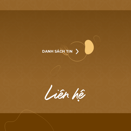
DANH SÁCH TIN
DANH SÁCH TIN
L
i
ê
n
h
ệ