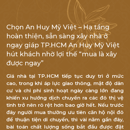
Chọn An Huy Mỹ Việt – Hạ tầng
NHẬN TIN
hoàn thiện, sẵn sàng xây nhà ở
ngay giáp TP.HCM An Huy Mỹ Việt
Cảm
hút khách nhờ lợi thế “mua là xây
ơn
được ngay”
Quý
khách
Giá nhà tại TP.HCM tiếp tục duy trì ở mức
hàng
cao, trong khi áp lực giao thông, mật độ dân
đã
cư và chi phí sinh hoạt ngày càng lớn đang
quan
khiến xu hướng dịch chuyển ra các đô thị vệ
tâm
tinh trở nên rõ rệt hơn bao giờ hết. Nếu trước
đến
đây người mua thường ưu tiên căn hộ nội đô
An
để thuận tiện di chuyển, thì vài năm gần đây,
bài toán chất lượng sống bắt đầu được đặt
Huy