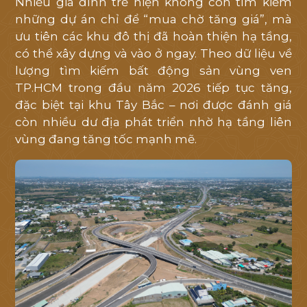
Nhiều gia đình trẻ hiện không còn tìm kiếm
tôi
những dự án chỉ để “mua chờ tăng giá”, mà
hỗ
ưu tiên các khu đô thị đã hoàn thiện hạ tầng,
trợ
có thể xây dựng và vào ở ngay. Theo dữ liệu về
tốt
lượng tìm kiếm bất động sản vùng ven
nhất
TP.HCM trong đầu năm 2026 tiếp tục tăng,
đặc biệt tại khu Tây Bắc – nơi được đánh giá
còn nhiều dư địa phát triển nhờ hạ tầng liên
vùng đang tăng tốc mạnh mẽ.