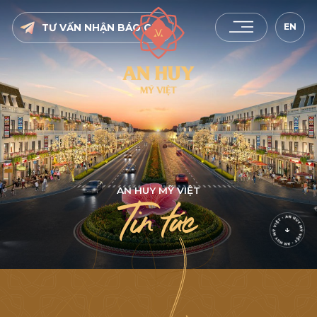
EN
TƯ VẤN NHẬN BÁO GIÁ
A
N
H
U
Y
M
Ỹ
V
I
Ệ
T
T
i
n
t
ứ
c