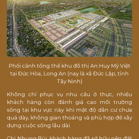
MẶT BẰNG
THƯ VIỆN
TIN TỨC
TIẾN ĐỘ
Phối cảnh tổng thể khu đô thị An Huy Mỹ Việt
tại Đức Hòa, Long An (nay là xã Đức Lập, tỉnh
LIÊN HỆ
Tây Ninh)
Không chỉ phục vụ nhu cầu ở thực, nhiều
khách hàng còn đánh giá cao môi trường
sống tại khu vực này khi mật độ dân cư chưa
quá dày, không gian thoáng và phù hợp để xây
dựng cuộc sống lâu dài.
Chị Nhung Bùi, khách hàng đã sở hữu nền đất