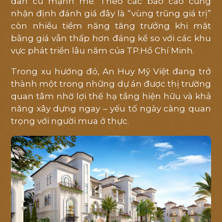
dân cư mạnh mẽ. Theo các báo cáo cũng
nhận định đánh giá đây là “vùng trũng giá trị”
còn nhiều tiềm năng tăng trưởng khi mặt
bằng giá vẫn thấp hơn đáng kể so với các khu
vực phát triển lâu năm của TP.Hồ Chí Minh.
Trong xu hướng đó, An Huy Mỹ Việt đang trở
thành một trong những dự án được thị trường
quan tâm nhờ lợi thế hạ tầng hiện hữu và khả
năng xây dựng ngay – yếu tố ngày càng quan
trọng với người mua ở thực.