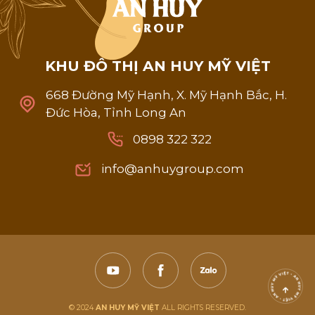
K
H
U
Đ
Ô
T
H
Ị
A
N
H
U
Y
M
Ỹ
V
I
Ệ
T
668 Đường Mỹ Hạnh, X. Mỹ Hạnh Bắc, H.
Đức Hòa, Tỉnh Long An
0898 322 322
0898 322 322
info@anhuygroup.com
info@anhuygroup.com
© 2024
AN HUY MỸ VIỆT
ALL RIGHTS RESERVED.