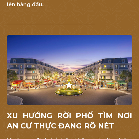
lên hàng đầu.
Mỹ
Việt
.
Quý
khách
hàng
vui
lòng
để
lại
thông
tin
liên
XU HƯỚNG RỜI PHỐ TÌM NƠI
hệ
để
AN CƯ THỰC ĐANG RÕ NÉT
chúng