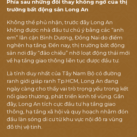
Phía sau những đổi thay không ngờ của thị
Mỹ
trường bất động sản Long An
Việt
.
Không thể phủ nhận, trước đây Long An
Quý
không được nhà đầu tư chú ý bằng các “anh
khách
em” lân cận Bình Dương, Đồng Nai do điểm
hàng
nghẽn hạ tầng. Đến nay, thị trường bất động
sản nơi đây “đảo chiều” nhờ loạt động thái mới
vui
về hạ tầng giao thông liên tục được đầu tư.
lòng
để
Là tỉnh duy nhất của Tây Nam Bộ có đường
lại
ranh giới giáp ranh Tp.HCM, Long An đang
thông
ngày càng cho thấy vai trò trọng yếu trong kết
nối giao thương, phát triển kinh tế vùng. Gần
tin
đây, Long An tích cực đầu tư hạ tầng giao
liên
thông, hạ tầng xã hội và quy hoạch nhằm đón
hệ
đầu làn sóng di cư từ khu vực nội đô ra vùng
để
đô thị vệ tinh.
chúng