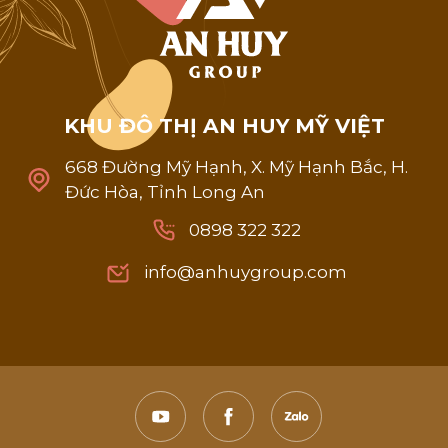
K
H
U
Đ
Ô
T
H
Ị
A
N
H
U
Y
M
Ỹ
V
I
Ệ
T
668 Đường Mỹ Hạnh, X. Mỹ Hạnh Bắc, H.
Đức Hòa, Tỉnh Long An
0898 322 322
0898 322 322
info@anhuygroup.com
info@anhuygroup.com