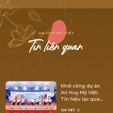
A
N
H
U
Y
M
Ỹ
V
I
Ệ
T
T
i
n
l
i
ê
n
q
u
a
n
Khởi công dự án
An Huy Mỹ Việt:
Tín hiệu lạc quan
cho thị trường
CHI TIẾT
bất động sản