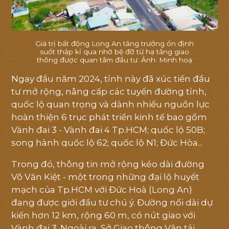
Giá trị bất động Long An tăng trưởng ổn định
suốt thập kỉ qua nhờ bệ đỡ từ hạ tầng giao
thông được quan tâm đầu tư. Ảnh: Minh hoạ
Ngay đầu năm 2024, tỉnh này đã xúc tiến đầu
tư mở rộng, nâng cấp các tuyến đường tỉnh,
quốc lộ quan trọng và dành nhiều nguồn lực
hoàn thiện 6 trục phát triển kinh tế bao gồm
Vành đai 3 - Vành đai 4 Tp.HCM; quốc lộ 50B;
song hành quốc lộ 62; quốc lộ N1; Đức Hòa...
Trong đó, thông tin mở rộng kéo dài đường
Võ Văn Kiệt - một trong những đại lộ huyết
mạch của Tp.HCM với Đức Hoà (Long An)
đang được giới đầu tư chú ý. Đường nối dài dự
kiến hơn 12 km, rộng 60 m, có nút giao với
Vành đai 3. Ngoài ra, Sở Giao thông Vận tải