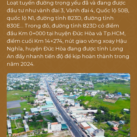
tôi
Loạt tuyến đường trọng yếu đã và đang được
đầu tư như vành đai 3, Vành đai 4, Quốc lộ 50B,
hỗ
quốc lộ N1, đường tỉnh 823D, đường tỉnh
trợ
830E… Trong đó, đường tỉnh 823D có điểm
tốt
đầu Km 0+000 tại huyện Đức Hòa và Tp.HCM,
nhất
điểm cuối Km 14+274, nút giao vòng xoay Hậu
Nghĩa, huyện Đức Hòa đang được tỉnh Long
An đẩy nhanh tiến độ để kịp hoàn thành trong
năm 2024.