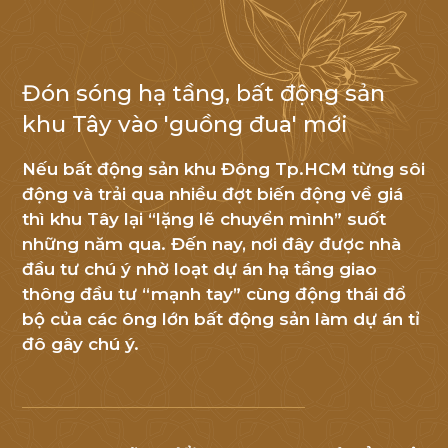
Đón sóng hạ tầng, bất động sản
NHẬN TIN
khu Tây vào 'guồng đua' mới
Cảm
Nếu bất động sản khu Đông Tp.HCM từng sôi
ơn
động và trải qua nhiều đợt biến động về giá
Quý
thì khu Tây lại “lặng lẽ chuyển mình” suốt
khách
những năm qua. Đến nay, nơi đây được nhà
đầu tư chú ý nhờ loạt dự án hạ tầng giao
hàng
thông đầu tư “mạnh tay” cùng động thái đổ
đã
bộ của các ông lớn bất động sản làm dự án tỉ
quan
đô gây chú ý.
tâm
đến
An
Huy