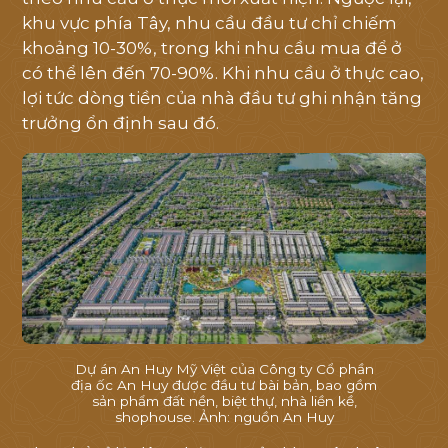
TIỆN ÍCH
khu vực phía Tây, nhu cầu đầu tư chỉ chiếm
khoảng 10-30%, trong khi nhu cầu mua để ở
MẶT BẰNG
có thể lên đến 70-90%. Khi nhu cầu ở thực cao,
lợi tức dòng tiền của nhà đầu tư ghi nhận tăng
THƯ VIỆN
trưởng ổn định sau đó.
TIN TỨC
TIẾN ĐỘ
LIÊN HỆ
Dự án An Huy Mỹ Việt của Công ty Cổ phần
địa ốc An Huy được đầu tư bài bản, bao gồm
sản phẩm đất nền, biệt thự, nhà liền kề,
shophouse. Ảnh: nguồn An Huy