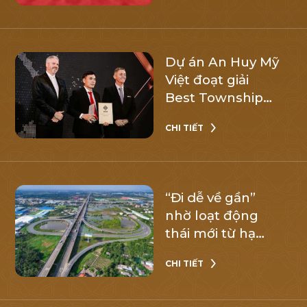
Long An
Dự án An Huy Mỹ
Việt đoạt giải
Best Township
Heritage
CHI TIẾT
Landscape
Design Vietnam
2024
“Đi dễ về gần”
nhờ loạt động
thái mới từ hạ
tầng kết nối
CHI TIẾT
trọng điểm, bất
động sản khu
Tây liệu “đảo