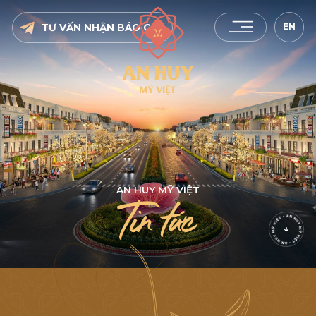
EN
TƯ VẤN NHẬN BÁO GIÁ
A
N
H
U
Y
M
Ỹ
V
I
Ệ
T
T
i
n
t
ứ
c