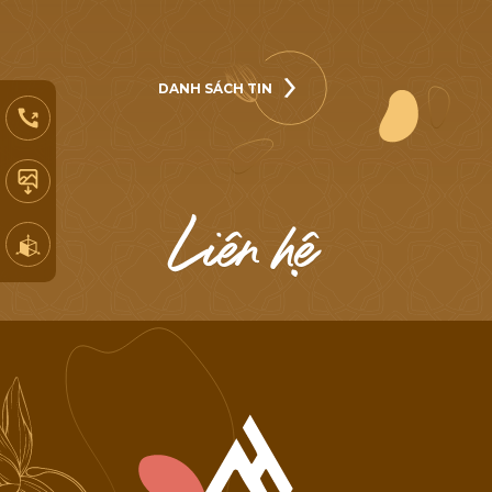
chiều” vào cuối
năm nay?
DANH SÁCH TIN
DANH SÁCH TIN
L
i
ê
n
h
ệ