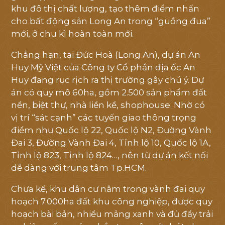
khu đô thị chất lượng, tạo thêm điểm nhấn
cho bất động sản Long An trong “guồng đua”
mới, ở chu kì hoàn toàn mới.
Chẳng hạn, tại Đức Hoà (Long An), dự án An
Huy Mỹ Việt của Công ty Cổ phần địa ốc An
Huy đang rục rịch ra thị trường gây chú ý. Dự
án có quy mô 60ha, gồm 2.500 sản phẩm đất
nền, biệt thự, nhà liền kề, shophouse. Nhờ có
vị trí “sát cạnh” các tuyến giao thông trọng
điểm như Quốc lộ 22, Quốc lộ N2, Đường Vành
Đai 3, Đường Vành Đai 4, Tỉnh lộ 10, Quốc lộ 1A,
Tỉnh lộ 823, Tỉnh lộ 824…, nên từ dự án kết nối
dễ dàng với trung tâm Tp.HCM.
Chưa kể, khu dân cư nằm trong vành đai quy
hoạch 7.000ha đất khu công nghiệp, được quy
hoạch bài bản, nhiều mảng xanh và đủ đầy trải