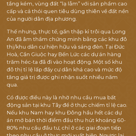
tầng kém, vùng đất “lạ lẫm” với sản phẩm cao
cấp và cả thói quen tiêu dùng thiên về đất nền
của người dân địa phương.
Thế nhưng, thực tế, gần thập kỉ trôi qua Long
An đã âm thầm chứng minh bằng các khu đô
thị/khu dân cư hiện hữu và sáng đèn. Tại Đức
Hoà, Cần Giuộc hay Bến Lức các dự án hàng
trăm héc-ta đã đi vào hoạt động. Một số khu
đô thị tỉ lệ lấp đầy cư dân khá cao và mức độ
tăng giá trị được ghi nhận suốt nhiều năm
qua.
TRANG CHỦ
Có được điều này là nhờ nhu cầu mua bất
GIỚI THIỆU
động sản tại khu Tây để ở thực chiếm tỉ lệ cao.
Nếu khu Nam hay khu Đông hầu hết các dự
án mở bán thời điểm đầu thu hút khoảng 60-
VỊ TRÍ
80% nhu cầu đầu tư, chỉ ở các giai đoạn tiếp
theo nhu cầu ở thực mới xuất hiện. Ngược lại,