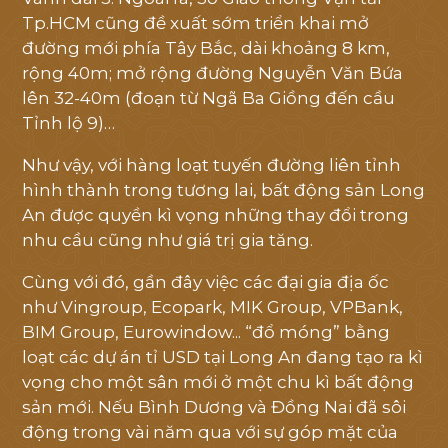
Tp.HCM cũng đề xuất sớm triển khai mở
đường mới phía Tây Bắc, dài khoảng 8 km,
rộng 40m; mở rộng đường Nguyễn Văn Bứa
lên 32-40m (đoạn từ Ngã Ba Giồng đến cầu
Tỉnh lộ 9)…
Như vậy, với hàng loạt tuyến đường liên tỉnh
hình thành trong tương lai, bất động sản Long
An được quyền kì vọng những thay đổi trong
nhu cầu cũng như giá trị gia tăng.
Cùng với đó, gần đây việc các đại gia địa ốc
như Vingroup, Ecopark, MIK Group, VPBank,
BIM Group, Eurowindow... “đổ móng” bằng
loạt các dự án tỉ USD tại Long An đang tạo ra kì
vọng cho một sân mới ở một chu kì bất động
sản mới. Nếu Bình Dương và Đồng Nai đã sôi
động trong vài năm qua với sự góp mặt của