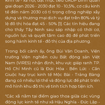
kinh tế - xã hội, đặt mục tiêu GRDP bình quân
giai đoạn 2026 - 2030 đạt 10 - 10,5%, cơ cấu kinh
tế đến năm 2030 có tỉ trọng công nghiệp xây
dựng và thương mại dịch vụ đạt trên 80% và tỷ
lệ đô thị hóa đạt 45 - 50% [1]. Các tín hiệu đang
cho thấy Tây Ninh sau sáp nhập có thời cơ,
nguồn lực và quyết tâm cao độ để phát triển
song hành kinh tế - đô thị của địa phương.
Trong bối cảnh ấy, ông Bùi Văn Doanh, Viện
trưởng Viện nghiên cứu Bất động sản Việt
Nam (VIRES) nhận định, khu vực giáp ranh TP.
Hồ Chí Minh cũ là Đức Hòa - Bến Lức - Cần
Giuộc hay trục kinh tế Mộc Bài - Trảng Bàng
đang có nhiều lợi thế và động lực để phát triển
mô hình khu đô thị vệ tinh tích hợp tiện ích.
"Các xã nằm tại điểm giao thoa giữa các vùng
động lực kinh tế như xã Hậu Nghĩa - Đức Lập -