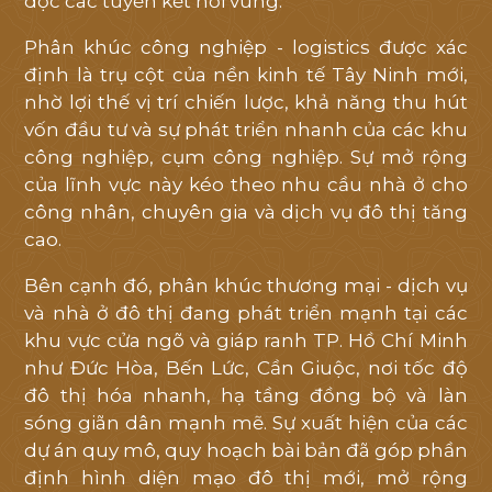
dọc các tuyến kết nối vùng.
Phân khúc công nghiệp - logistics được xác
định là trụ cột của nền kinh tế Tây Ninh mới,
nhờ lợi thế vị trí chiến lược, khả năng thu hút
vốn đầu tư và sự phát triển nhanh của các khu
công nghiệp, cụm công nghiệp. Sự mở rộng
của lĩnh vực này kéo theo nhu cầu nhà ở cho
công nhân, chuyên gia và dịch vụ đô thị tăng
cao.
Bên cạnh đó, phân khúc thương mại - dịch vụ
và nhà ở đô thị đang phát triển mạnh tại các
khu vực cửa ngõ và giáp ranh TP. Hồ Chí Minh
như Đức Hòa, Bến Lức, Cần Giuộc, nơi tốc độ
đô thị hóa nhanh, hạ tầng đồng bộ và làn
sóng giãn dân mạnh mẽ. Sự xuất hiện của các
dự án quy mô, quy hoạch bài bản đã góp phần
định hình diện mạo đô thị mới, mở rộng