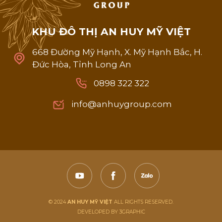
K
H
U
Đ
Ô
T
H
Ị
A
N
H
U
Y
M
Ỹ
V
I
Ệ
T
668 Đường Mỹ Hạnh, X. Mỹ Hạnh Bắc, H.
Đức Hòa, Tỉnh Long An
0898 322 322
0898 322 322
info@anhuygroup.com
info@anhuygroup.com
© 2024
AN HUY MỸ VIỆT
ALL RIGHTS RESERVED.
DEVELOPED BY 3GRAPHIC