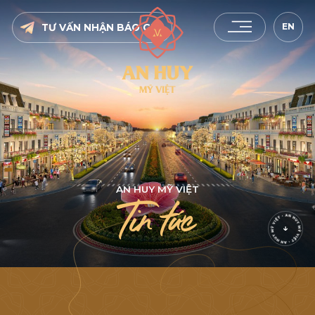
EN
TƯ VẤN NHẬN BÁO GIÁ
A
N
H
U
Y
M
Ỹ
V
I
Ệ
T
T
i
n
t
ứ
c