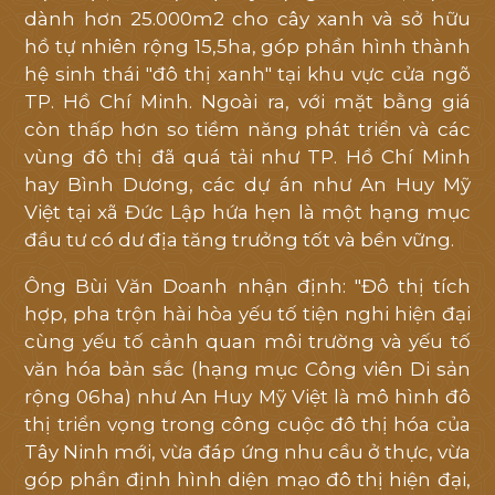
dành hơn 25.000m2 cho cây xanh và sở hữu
hồ tự nhiên rộng 15,5ha, góp phần hình thành
hệ sinh thái "đô thị xanh" tại khu vực cửa ngõ
TP. Hồ Chí Minh. Ngoài ra, với mặt bằng giá
còn thấp hơn so tiềm năng phát triển và các
vùng đô thị đã quá tải như TP. Hồ Chí Minh
hay Bình Dương, các dự án như An Huy Mỹ
Việt tại xã Đức Lập hứa hẹn là một hạng mục
đầu tư có dư địa tăng trưởng tốt và bền vững.
Ông Bùi Văn Doanh nhận định: "Đô thị tích
hợp, pha trộn hài hòa yếu tố tiện nghi hiện đại
cùng yếu tố cảnh quan môi trường và yếu tố
văn hóa bản sắc (hạng mục Công viên Di sản
rộng 06ha) như An Huy Mỹ Việt là mô hình đô
thị triển vọng trong công cuộc đô thị hóa của
Tây Ninh mới, vừa đáp ứng nhu cầu ở thực, vừa
góp phần định hình diện mạo đô thị hiện đại,