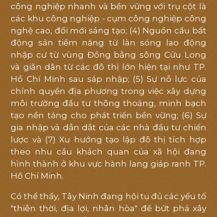
công nghiệp nhanh và bền vững với trụ cột là
TRANG CHỦ
các khu công nghiệp - cụm công nghiệp công
nghệ cao, đổi mới sáng tạo; (4) Nguồn cầu bất
động sản tiềm năng từ làn sóng lao động
GIỚI THIỆU
nhập cư từ vùng Đồng bằng sông Cửu Long
và giãn dân từ các đô thị lớn hiện tại như TP.
VỊ TRÍ
Hồ Chí Minh sau sáp nhập; (5) Sự nỗ lực của
chính quyền địa phương trong việc xây dựng
TIỆN ÍCH
môi trường đầu tư thông thoáng, minh bạch
tạo nền tảng cho phát triển bền vững; (6) Sự
MẶT BẰNG
gia nhập và dẫn dắt của các nhà đầu tư chiến
lược và (7) Xu hướng tạo lập đô thị tích hợp
THƯ VIỆN
theo nhu cầu khách quan của xã hội đang
hình thành ở khu vực hành lang giáp ranh TP.
TIN TỨC
Hồ Chí Minh.
Có thể thấy, Tây Ninh đang hội tụ đủ các yếu tố
TIẾN ĐỘ
"thiên thời, địa lợi, nhân hòa" để bứt phá xây