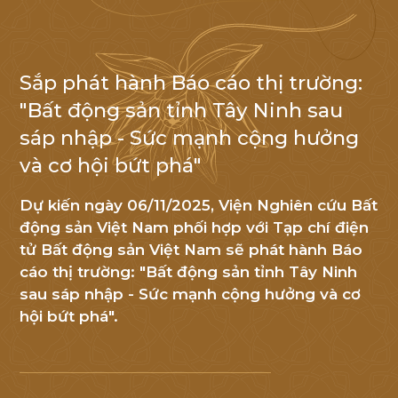
Sắp phát hành Báo cáo thị trường:
NHẬN TIN
"Bất động sản tỉnh Tây Ninh sau
sáp nhập - Sức mạnh cộng hưởng
Cảm
và cơ hội bứt phá"
ơn
Quý
Dự kiến ngày 06/11/2025, Viện Nghiên cứu Bất
khách
động sản Việt Nam phối hợp với Tạp chí điện
hàng
tử Bất động sản Việt Nam sẽ phát hành Báo
đã
cáo thị trường: "Bất động sản tỉnh Tây Ninh
quan
sau sáp nhập - Sức mạnh cộng hưởng và cơ
tâm
hội bứt phá".
đến
An
Huy