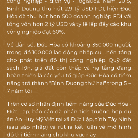
công nghiệp - dịch vụ - logistics. Năm 2015,
Bình Dương thu hút 2,9 tỷ USD FDI; hiện Đức
Hòa đã thu hút hơn 500 doanh nghiệp FDI với
tổng vốn hơn 2 tỷ USD và tỷ lệ lấp đầy các khu
công nghiệp đạt 60%.
Về dân số, Đức Hòa có khoảng 350.000 người,
trong đó 100.000 lao động nhập cư - nền tảng
cho phát triển đô thị công nghiệp. Quỹ đất
sạch lớn, giá đất còn thấp và hạ tầng đang
hoàn thiện là các yếu tố giúp Đức Hòa có tiềm
năng trở thành "Bình Dương thứ hai" trong 5 –
7 năm tới.
Trên cơ sở nhận định tiềm năng của Đức Hòa -
Đức Lập, báo cáo đã phân tích trường hợp dự
án An Huy Mỹ Việt tại xã Đức Lập, tỉnh Tây Ninh
(sau sáp nhập) và rút ra kết luận về mô hình
đô thị tiềm năng cho khu vực này.