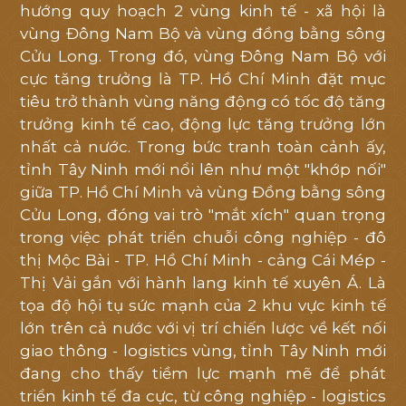
tôi
hướng quy hoạch 2 vùng kinh tế - xã hội là
hỗ
vùng Đông Nam Bộ và vùng đồng bằng sông
Cửu Long. Trong đó, vùng Đông Nam Bộ với
trợ
cực tăng trưởng là TP. Hồ Chí Minh đặt mục
tốt
tiêu trở thành vùng năng động có tốc độ tăng
nhất
trưởng kinh tế cao, động lực tăng trưởng lớn
nhất cả nước. Trong bức tranh toàn cảnh ấy,
tỉnh Tây Ninh mới nổi lên như một "khớp nối"
giữa TP. Hồ Chí Minh và vùng Đồng bằng sông
Cửu Long, đóng vai trò "mắt xích" quan trọng
trong việc phát triển chuỗi công nghiệp - đô
thị Mộc Bài - TP. Hồ Chí Minh - cảng Cái Mép -
Thị Vải gắn với hành lang kinh tế xuyên Á. Là
tọa độ hội tụ sức mạnh của 2 khu vực kinh tế
lớn trên cả nước với vị trí chiến lược về kết nối
giao thông - logistics vùng, tỉnh Tây Ninh mới
đang cho thấy tiềm lực mạnh mẽ để phát
triển kinh tế đa cực, từ công nghiệp - logistics