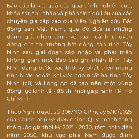
Báo cáo là kết quả của quá trình nghiên cứu,
Mỹ
khảo sát, thu thập và phân tích dữ liệu của các
Việt
.
chuyên gia cấp cao của Viện Nghiên cứu Bất
Quý
động sản Việt Nam, qua đó đưa ra những
đánh giá, nhận định về toàn cảnh chuyển
khách
động của thị trường bất động sản tỉnh Tây
hàng
Ninh sau giai đoạn sáp nhập và phát triển
vui
không gian mới. Báo cáo ghi nhận tỉnh Tây
lòng
Ninh đang bước vào thời kỳ phát triển mang
để
tính bước ngoặt, khi việc hợp nhất hai tỉnh Tây
lại
Ninh (cũ) và Long An đã tạo nên một vùng
thông
động lực kinh tế - đô thị mới giáp ranh TP. Hồ
tin
Chí Minh.
liên
Theo Nghị quyết số 306/NQ-CP ngày 5/10/2025
hệ
của Chính phủ về điều chỉnh Quy hoạch tổng
để
thể quốc gia thời kỳ 2021 - 2030, tầm nhìn đến
chúng
năm 2050, khu vực phía Nam được định