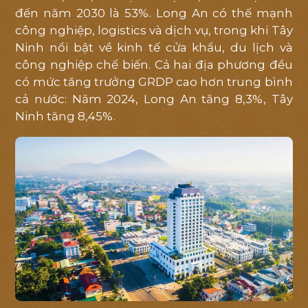
đến năm 2030 là 53%. Long An có thế mạnh
công nghiệp, logistics và dịch vụ, trong khi Tây
Ninh nổi bật về kinh tế cửa khẩu, du lịch và
công nghiệp chế biến. Cả hai địa phương đều
có mức tăng trưởng GRDP cao hơn trung bình
cả nước: Năm 2024, Long An tăng 8,3%, Tây
Ninh tăng 8,45%.