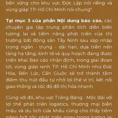
bền vững cho khu vực Đức Lập nói riêng và
vùng giáp TP. Hồ Chí Minh nói chung".
Tại mục 3 của phần Nội dung báo cáo,
các
chuyên gia tập trung phân tích diễn biến
tương lai và tiềm năng phát triển của thị
trường bất động sản Tây Ninh sau sáp nhập
trong ngắn - trung - dài hạn, dựa trên nền
tảng hạ tầng, kinh tế và quy hoạch đang được
triển khai. Báo cáo nhận định, trong giai đoạn
tới, vùng giáp ranh TP. Hồ Chí Minh như Đức
Hòa, Bến Lức, Cần Giuộc sẽ trở thành tâm
điểm thu hút đầu tư nhờ lợi thế vị trí, kết nối
giao thông và tốc độ đô thị hóa nhanh.
Cùng với đó, khu vực Trảng Bàng - Mộc Bài với
lợi thế phát triển logistics, thương mại biên
mậu và du lịch cửa khẩu cũng cho thấy tiềm
năng bứt tốc phát triển ngay trong tương lai